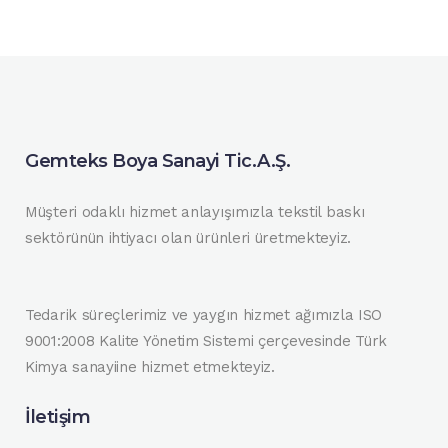
Gemteks Boya Sanayi Tic.A.Ş.
Müşteri odaklı hizmet anlayışımızla tekstil baskı
sektörünün ihtiyacı olan ürünleri üretmekteyiz.
Tedarik süreçlerimiz ve yaygın hizmet ağımızla ISO
9001:2008 Kalite Yönetim Sistemi çerçevesinde Türk
Kimya sanayiine hizmet etmekteyiz.
İletişim