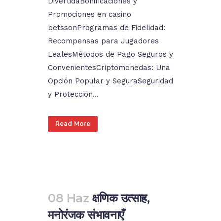
DivertidaBonificaciones y
Promociones en casino
betssonProgramas de Fidelidad:
Recompensas para Jugadores
LealesMétodos de Pago Seguros y
ConvenientesCriptomonedas: Una
Opción Popular y SeguraSeguridad
y Protección...
Read More
08 Haz
क्षणिक उत्साह,
मनोरंजक संभावनाएँ