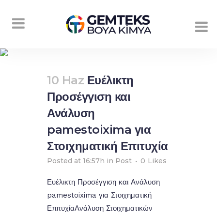
Post
10 Haz
Ευέλικτη
Προσέγγιση και
Ανάλυση
pamestoixima για
Στοιχηματική Επιτυχία
Posted at 16:57h
in
Post
0
Likes
Ευέλικτη Προσέγγιση και Ανάλυση
pamestoixima για Στοιχηματική
ΕπιτυχίαΑνάλυση Στοιχηματικών