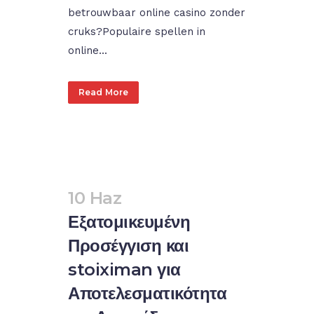
betrouwbaar online casino zonder
cruks?Populaire spellen in
online...
Read More
10 Haz
Εξατομικευμένη
Προσέγγιση και
stoiximan για
Αποτελεσματικότητα