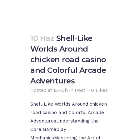
10 Haz
Shell-Like
Worlds Around
chicken road casino
and Colorful Arcade
Adventures
Posted at 15:40h
in
Post
0
Likes
Shell-Like Worlds Around chicken
road casino and Colorful Arcade
AdventuresUnderstanding the
Core Gameplay
MechanicsMastering the Art of