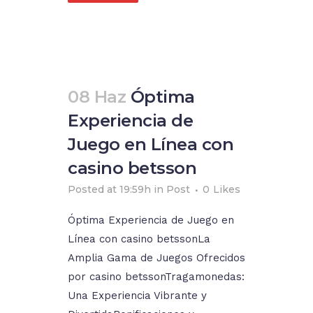
08 Haz
Óptima
Experiencia de
Juego en Línea con
casino betsson
Posted at 19:59h
in
Post
0
Likes
Óptima Experiencia de Juego en
Línea con casino betssonLa
Amplia Gama de Juegos Ofrecidos
por casino betssonTragamonedas:
Una Experiencia Vibrante y